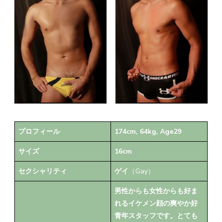
プロフィール
174cm, 64kg, Age29
サイズ
16cm
セクシャリティ
ゲイ
（Gay）
男性からも女性からも好ま
れるイケメン顔の爽やか好
青年スタッフです。とても