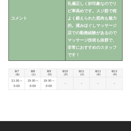
礼儀正しく好印象なのでリ
ピ率高めです。スジ筋で程
コメント
よく鍛えられた筋肉も魅力
的。揉みほぐしマッサージ
店での勤務経験があるので
マッサージ技術も抜群で、
非常におすすめのスタッフ
です！
8/7
8/8
8/9
8/10
8/11
8/12
8/13
(金)
(土)
(日)
(月)
(火)
(水)
(木)
21:30 ~
19:30 ~
19:30 ~
-
-
-
-
0:00
0:00
0:00